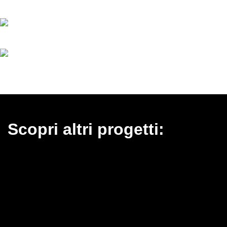
Scopri altri progetti: