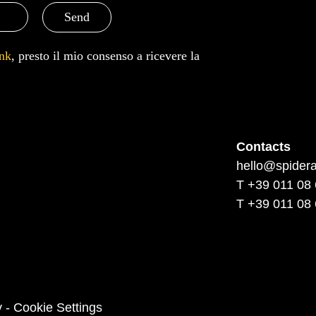
Send
ink
, presto il mio consenso a ricevere la
Contacts
hello@spidera
T
+39 011 08 
T
+39 011 08 
y
-
Cookie Settings